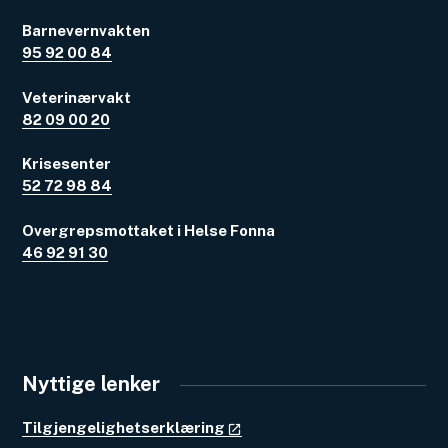
Barnevernvakten
95 92 00 84
Veterinærvakt
82 09 00 20
Krisesenter
52 72 98 84
Overgrepsmottaket i Helse Fonna
46 92 91 30
Nyttige lenker
Tilgjengelighetserklæring