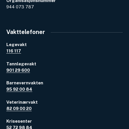
Organisasjonsnummer
944 073 787
Vakttelefoner
Legevakt
116 117
Tannlegevakt
901 29 600
Barnevernvakten
95 92 00 84
Veterinærvakt
82 09 00 20
Krisesenter
52 72 98 84