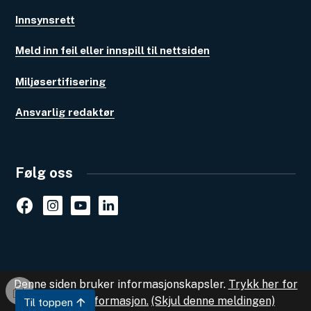
Innsynsrett
Meld inn feil eller innspill til nettsiden
Miljøsertifisering
Ansvarlig redaktør
Følg oss
Facebook
Instagram
Youtube
Linkedin
Denne siden bruker informasjonskapsler.
Trykk her for
I
detaljert informasjon.
(Skjul denne meldingen)
Til toppen