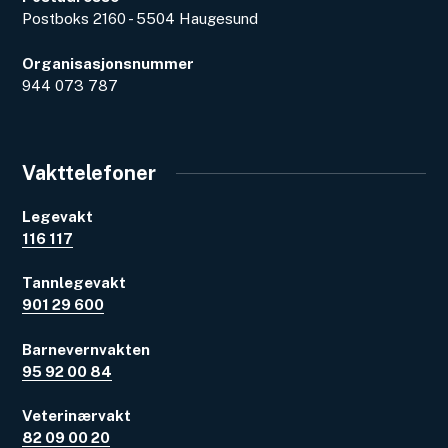
Postboks 2160 - 5504 Haugesund
Organisasjonsnummer
944 073 787
Vakttelefoner
Legevakt
116 117
Tannlegevakt
901 29 600
Barnevernvakten
95 92 00 84
Veterinærvakt
82 09 00 20