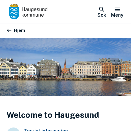
Søk
Meny
Du er her:
Hjem
Welcome to Haugesund
Tourist information