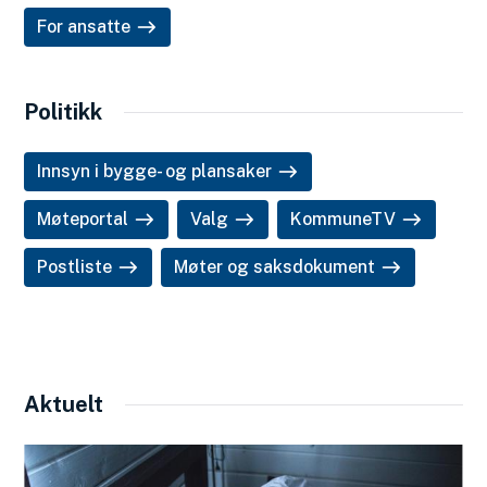
For ansatte
Politikk
Innsyn i bygge- og plansaker
Møteportal
Valg
KommuneTV
Postliste
Møter og saksdokument
Aktuelt