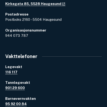
Kirkegata 85, 5528 Haugesund
Postadresse
Postboks 2160 - 5504 Haugesund
Organisasjonsnummer
944 073 787
Vakttelefoner
Legevakt
116 117
Tannlegevakt
901 29 600
Barnevernvakten
95 92 00 84