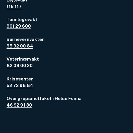
116 117
Tannlegevakt
901 29 600
Barnevernvakten
95 92 00 84
Veterinærvakt
82 09 00 20
Krisesenter
52 72 98 84
Overgrepsmottaket i Helse Fonna
46 92 91 30