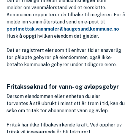
Det er i mange tilfeller eiendomsmegler som
melder om vannmålerstand ved et eierskifte.
Kommunen rapporterer da tilbake til megleren. For å
melde inn vannmålerstand send en e-post til
postmottak.vannmaler@haugesund.kommune.no
Husk å oppgi hvilken eiendom det gjelder.
Det er registrert eier som til enhver tid er ansvarlig
for påløpte gebyrer på eiendommen, også ikke-
betalte kommunale gebyrer under tidligere eiere.
Fritakssøknad for vann- og avløpsgebyr
Dersom eiendommen eller enheten du eier
forventes å stå ubrukt i minst ett år frem i tid, kan du
søke om fritak for abonnement vann og avløp.
Fritak har ikke tilbakevirkende kraft. Ved opphør av
fritak vil inneværende år bli fakturert.