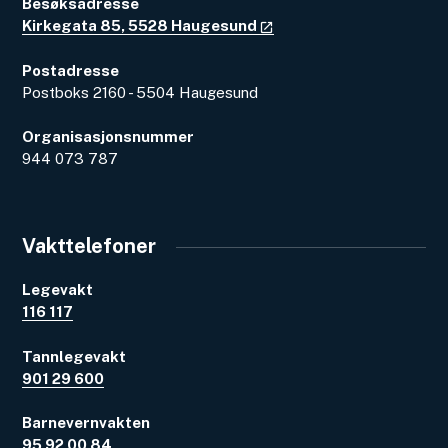
Besøksadresse
Kirkegata 85, 5528 Haugesund
Postadresse
Postboks 2160 - 5504 Haugesund
Organisasjonsnummer
944 073 787
Vakttelefoner
Legevakt
116 117
Tannlegevakt
901 29 600
Barnevernvakten
95 92 00 84