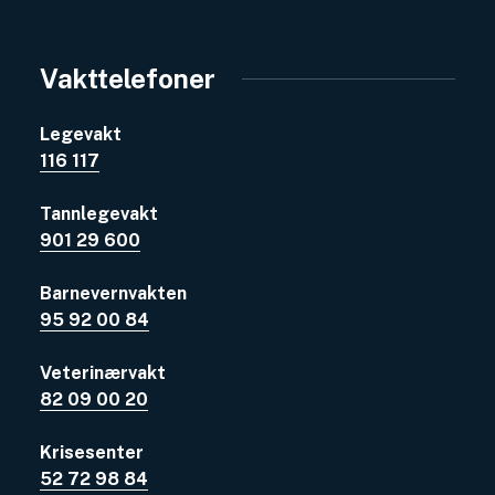
Vakttelefoner
Legevakt
116 117
Tannlegevakt
901 29 600
Barnevernvakten
95 92 00 84
Veterinærvakt
82 09 00 20
Krisesenter
52 72 98 84