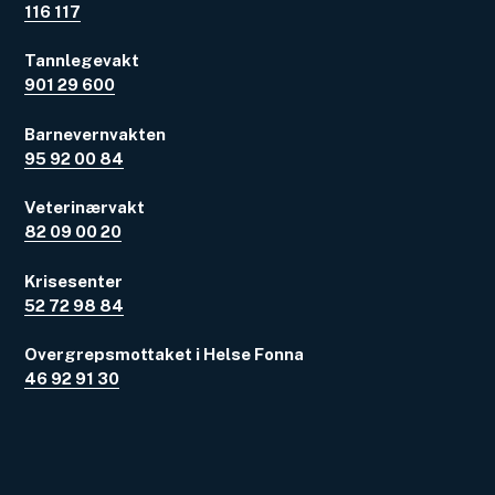
116 117
Tannlegevakt
901 29 600
Barnevernvakten
95 92 00 84
Veterinærvakt
82 09 00 20
Krisesenter
52 72 98 84
Overgrepsmottaket i Helse Fonna
46 92 91 30