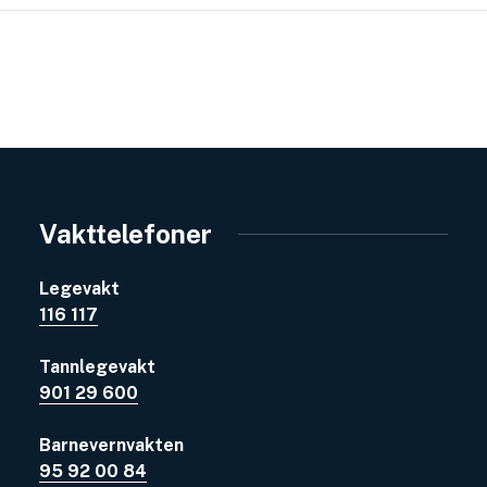
Vakttelefoner
Legevakt
116 117
Tannlegevakt
901 29 600
Barnevernvakten
95 92 00 84