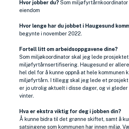
Hvor jobber du?
Som miljøfyrtårnkoordinato
eiendom
Hvor lenge har du jobbet i Haugesund kom
begynte i november 2022.
Fortell litt om arbeidsoppgavene dine?
Som miljøkoordinator skal jeg lede prosjekte
miljøfyrtårnsertifisering. Haugesund er aller
hel del for å kunne oppnå at hele kommunen kan
miljøfyrtårn.
I tillegg skal jeg lede et prosje
er jo utrolig aktuelt i disse dager, og vi glede
vinter.
Hva er ekstra viktig for deg i jobben din?
Å kunne bidra til det grønne skiftet, samt å 
satsingene som kommunen har innen miljø.
Væ