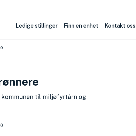
Ledige stillinger
Finn en enhet
Kontakt oss
re
rønnere
e kommunen til miljøfyrtårn og
40