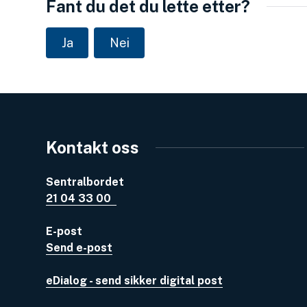
Fant du det du lette etter?
Ja
Nei
Kontakt oss
Sentralbordet
21 04 33 00
E-post
Send e-post
eDialog - send sikker digital post