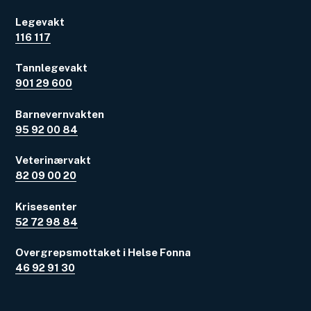
Legevakt
116 117
Tannlegevakt
901 29 600
Barnevernvakten
95 92 00 84
Veterinærvakt
82 09 00 20
Krisesenter
52 72 98 84
Overgrepsmottaket i Helse Fonna
46 92 91 30