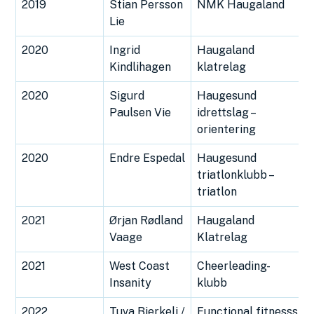
2019
Stian Persson
NMK Haugaland
Lie
2020
Ingrid
Haugaland
Kindlihagen
klatrelag
2020
Sigurd
Haugesund
Paulsen Vie
idrettslag –
orientering
2020
Endre Espedal
Haugesund
triatlonklubb –
triatlon
2021
Ørjan Rødland
Haugaland
Vaage
Klatrelag
2021
West Coast
Cheerleading-
Insanity
klubb
2022
Tuva Bjerkeli /
Functional fitnesss