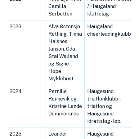
Camilla
/ Haugaland
Sørbotten
klatrelag
2023
Alva Østensjø
Haugaland
Røthing, Tinna
cheerleadingklubb
Halsnes
Janson, Oda
Stai Walland
og Signe
Hope
Myklebust
2024
Pernille
Haugesund
Rønnevik og
triatlonklubb –
Kristine Lande
triatlon og
Dommersnes
Haugesund
idrettslag - løp.
2025
Leander
Haugesund