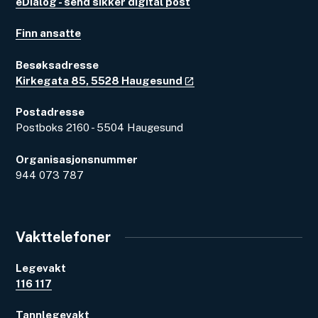
eDialog - send sikker digital post
Finn ansatte
Besøksadresse
Kirkegata 85, 5528 Haugesund
Postadresse
Postboks 2160 - 5504 Haugesund
Organisasjonsnummer
944 073 787
Vakttelefoner
Legevakt
116 117
Tannlegevakt