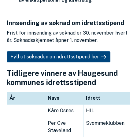
av enkeltpersoner og idrettslag.
Innsending av søknad om idrettsstipend
Frist for innsending av søknad er 30. november hvert
år. Søknadsskjemaet åpner 1. november.
Fyll ut søknaden om idrettsstipend her
Tidligere vinnere av Haugesund
kommunes idrettsstipend
År
Navn
Idrett
Kåre Osnes
HIL
Per Ove
Svømmeklubben
Staveland