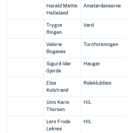
Harald Mattis
Amatørdanserne
Helleland
Trygve
Vard
Ringen
Valerie
Turnforeningen
Boganes
Sigurd Idar
Haugar
Gjerde
Elsa
Rideklubben
Kolstrand
Unni Karin
HIL
Thorsen
Lars Frode
HIL
Leknes