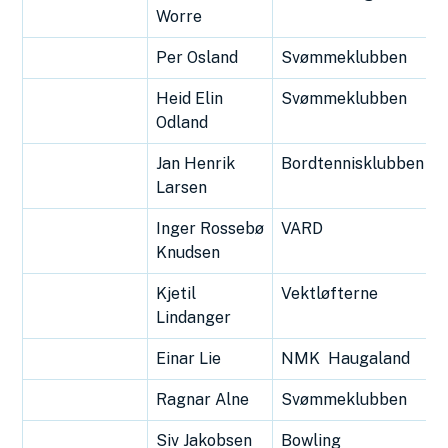
Worre
Per Osland
Svømmeklubben
Heid Elin
Svømmeklubben
Odland
Jan Henrik
Bordtennisklubben
Larsen
Inger Rossebø
VARD
Knudsen
Kjetil
Vektløfterne
Lindanger
Einar Lie
NMK Haugaland
Ragnar Alne
Svømmeklubben
Siv Jakobsen
Bowling