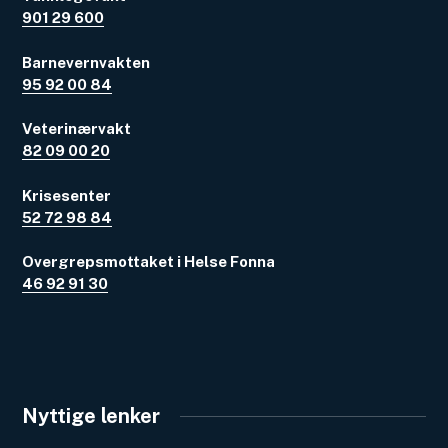
901 29 600
Barnevernvakten
95 92 00 84
Veterinærvakt
82 09 00 20
Krisesenter
52 72 98 84
Overgrepsmottaket i Helse Fonna
46 92 91 30
Nyttige lenker