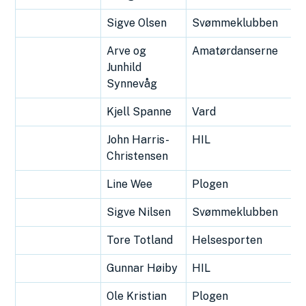
Sigve Olsen
Svømmeklubben
Arve og
Amatørdanserne
Junhild
Synnevåg
Kjell Spanne
Vard
John Harris-
HIL
Christensen
Line Wee
Plogen
Sigve Nilsen
Svømmeklubben
Tore Totland
Helsesporten
Gunnar Høiby
HIL
Ole Kristian
Plogen