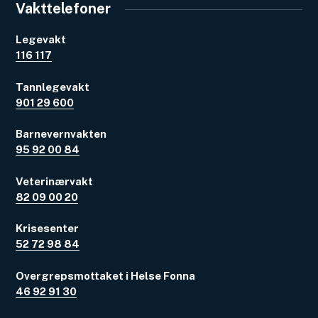
Vakttelefoner
Legevakt
116 117
Tannlegevakt
901 29 600
Barnevernvakten
95 92 00 84
Veterinærvakt
82 09 00 20
Krisesenter
52 72 98 84
Overgrepsmottaket i Helse Fonna
46 92 91 30