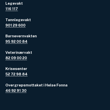
Legevakt
116 117
Tannlegevakt
901 29 600
Barnevernvakten
95 92 00 84
Veterinærvakt
82 09 00 20
Krisesenter
52 72 98 84
Overgrepsmottaket i Helse Fonna
46 92 91 30